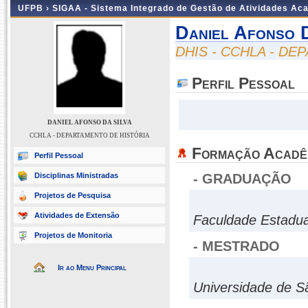
UFPB ›
SIGAA - Sistema Integrado de Gestão de Atividades Ac
Daniel Afonso 
DHIS - CCHLA - D
Perfil Pessoal
DANIEL AFONSO DA SILVA
CCHLA - DEPARTAMENTO DE HISTÓRIA
Formação Acadê
Perfil Pessoal
Disciplinas Ministradas
- GRADUAÇÃO
Projetos de Pesquisa
Atividades de Extensão
Faculdade Estadual
Projetos de Monitoria
- MESTRADO
Ir ao Menu Principal
Universidade de S