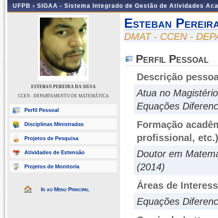
UFPB ›
SIGAA - Sistema Integrado de Gestão de Atividades Ac
Esteban Pereira
DMAT - CCEN - DE
Perfil Pessoal
Descrição pessoa
ESTEBAN PEREIRA DA SILVA
Atua no Magistéri
CCEN - DEPARTAMENTO DE MATEMÁTICA
Equações Diferenci
Perfil Pessoal
Formação acadêmi
Disciplinas Ministradas
profissional, etc.
Projetos de Pesquisa
Doutor em Matemát
Atividades de Extensão
(2014)
Projetos de Monitoria
Áreas de Interes
Ir ao Menu Principal
Equações Diferenci