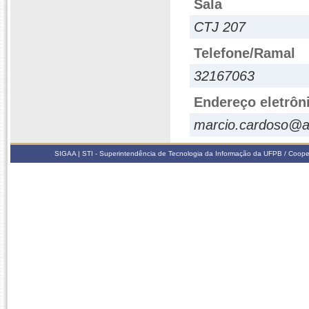
Sala
CTJ 207
Telefone/Ramal
32167063
Endereço eletrôn
marcio.cardoso@a
SIGAA | STI - Superintendência de Tecnologia da Informação da UFPB / Coope