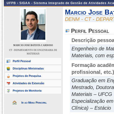
UFPB ›
SIGAA - Sistema Integrado de Gestão de Atividades Ac
Marcio Jose Ba
DENM - CT - DEPA
Perfil Pessoal
Descrição pessoa
MARCIO JOSE BATISTA CARDOSO
Engenheiro de Mat
CT - DEPARTAMENTO DE ENGENHARIA DE
MATERIAIS
Materiais, com es
Perfil Pessoal
Formação acadêmi
Disciplinas Ministradas
profissional, etc.
Projetos de Pesquisa
Graduação em Eng
Atividades de Extensão
Mestrado, Doutora
Projetos de Monitoria
Materiais – UFCG
Especialização em
Ir ao Menu Principal
Clínica) – Estácio