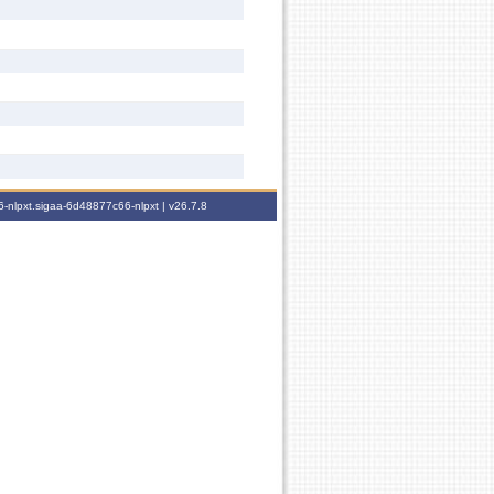
-nlpxt.sigaa-6d48877c66-nlpxt |
v26.7.8