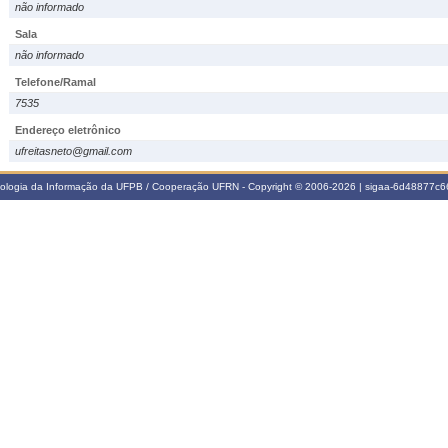
não informado
Sala
não informado
Telefone/Ramal
7535
Endereço eletrônico
ufreitasneto@gmail.com
nologia da Informação da UFPB / Cooperação UFRN - Copyright © 2006-2026 | sigaa-6d48877c66