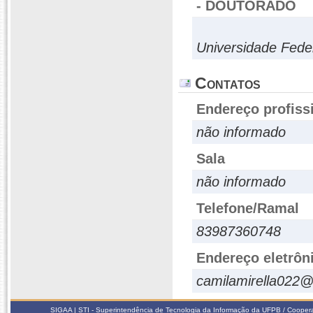
- DOUTORADO
Universidade Fede
Contatos
Endereço profiss
não informado
Sala
não informado
Telefone/Ramal
83987360748
Endereço eletrôn
camilamirella022
SIGAA | STI - Superintendência de Tecnologia da Informação da UFPB / Coope