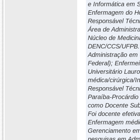
e Informática em 
Enfermagem do Hos
Responsável Técni
Área de Administ
Núcleo de Medicin
DENC/CCS/UFPB. Fo
Administração em 
Federal); Enfermeir
Universitário Lauro
médica/cirúrgica/I
Responsável Técni
Paraíba-Procárdio 
como Docente Sub
Foi docente efeti
Enfermagem médico
Gerenciamento em
pesquisas em Admi