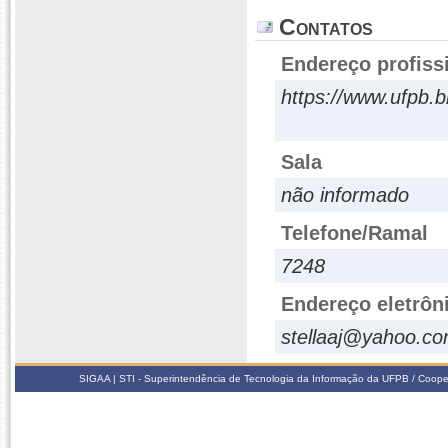
Contatos
Endereço profiss
https://www.ufpb.b
Sala
não informado
Telefone/Ramal
7248
Endereço eletrôn
stellaaj@yahoo.co
SIGAA | STI - Superintendência de Tecnologia da Informação da UFPB / Coope