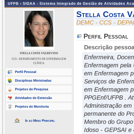
UFPB ›
SIGAA - Sistema Integrado de Gestão de Atividades Ac
Stella Costa V
DEMC - CCS - DEP
Perfil Pessoal
Descrição pessoa
STELLA COSTA VALDEVINO
Enfermeira, Doce
CCS - DEPARTAMENTO DE ENFERMAGEM
CLÍNICA
Enfermagem pela U
Perfil Pessoal
em Enfermagem pe
Serviços de Enfer
Disciplinas Ministradas
em Enfermagem p
Projetos de Pesquisa
PPGEnf/UFPB . Atu
Atividades de Extensão
Administração e
Projetos de Monitoria
permanente do Pr
Membro do Grupo d
Ir ao Menu Principal
Idoso - GEPSAI e 