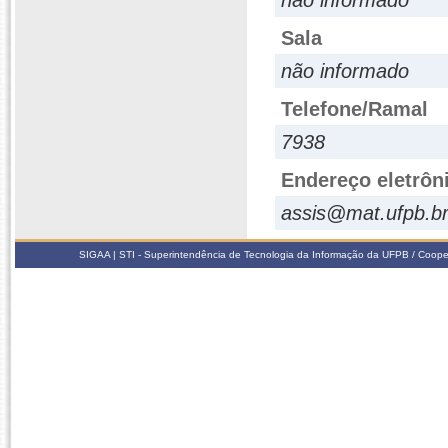
não informado
Sala
não informado
Telefone/Ramal
7938
Endereço eletrôn
assis@mat.ufpb.b
SIGAA | STI - Superintendência de Tecnologia da Informação da UFPB / Coope