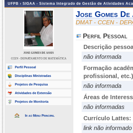
UFPB ›
SIGAA - Sistema Integrado de Gestão de Atividades Ac
Jose Gomes De 
DMAT - CCEN - DE
Perfil Pessoal
Descrição pessoa
JOSE GOMES DE ASSIS
não informada
CCEN - DEPARTAMENTO DE MATEMÁTICA
Formação acadêmi
Perfil Pessoal
profissional, etc.
Disciplinas Ministradas
Projetos de Pesquisa
não informada
Atividades de Extensão
Áreas de Interes
Projetos de Monitoria
não informadas
Ir ao Menu Principal
Currículo Lattes:
link não informado