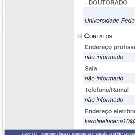
- DOUTORADO
Universidade Fede
Contatos
Endereço profiss
não informado
Sala
não informado
Telefone/Ramal
não informado
Endereço eletrôn
karolinelucena10
SIGAA | STI - Superintendência de Tecnologia da Informação da UFPB / Coope