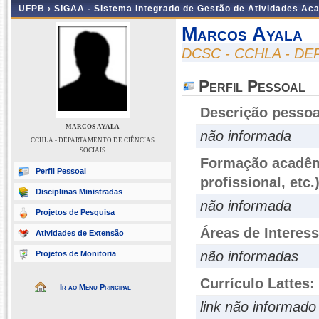
UFPB ›
SIGAA - Sistema Integrado de Gestão de Atividades Ac
Marcos Ayala
DCSC - CCHLA - D
Perfil Pessoal
Descrição pessoa
MARCOS AYALA
não informada
CCHLA - DEPARTAMENTO DE CIÊNCIAS
SOCIAIS
Formação acadêmi
Perfil Pessoal
profissional, etc.
Disciplinas Ministradas
não informada
Projetos de Pesquisa
Áreas de Interes
Atividades de Extensão
não informadas
Projetos de Monitoria
Currículo Lattes:
Ir ao Menu Principal
link não informado