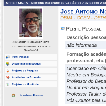
UFPB ›
SIGAA - Sistema Integrado de Gestão de Atividades Ac
Jose Antonio N
DBIM - CCEN - DE
Perfil Pessoal
Descrição pessoa
JOSE ANTONIO NOVAES DA SILVA
não informada
CCEN - DEPARTAMENTO DE BIOLOGIA
MOLECULAR
Formação acadêmi
Perfil Pessoal
profissional, etc.
Disciplinas Ministradas
Licenciado em Ciên
Projetos de Pesquisa
Mestre em Biologia
Atividades de Extensão
Professor do Depa
Projetos de Monitoria
Doutor em Bioquí
Professor Titular
Ir ao Menu Principal
Pós-Doutor pela U