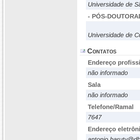
Universidade de S
- PÓS-DOUTORA
Universidade de C
Contatos
Endereço profiss
não informado
Sala
não informado
Telefone/Ramal
7647
Endereço eletrôn
antonio.baruty@db