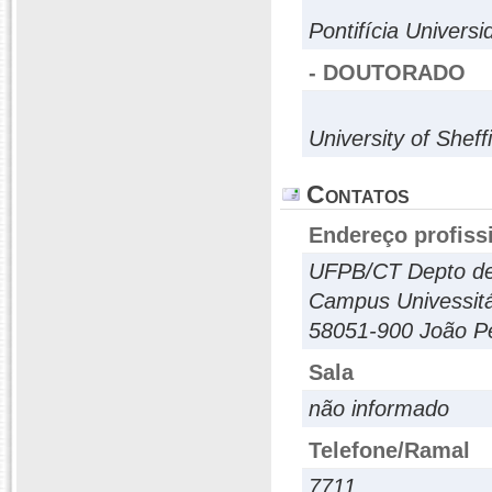
Pontifícia Univers
- DOUTORADO
University of Sheff
Contatos
Endereço profiss
UFPB/CT Depto de 
Campus Univessitá
58051-900 João P
Sala
não informado
Telefone/Ramal
7711