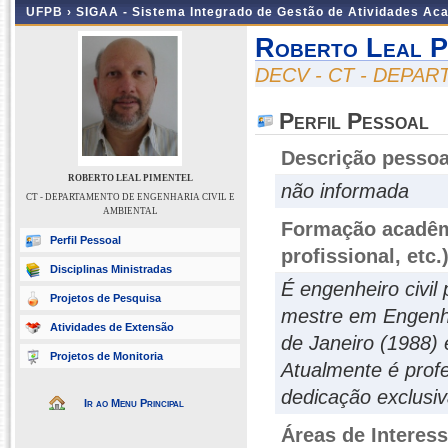
UFPB ›
SIGAA - Sistema Integrado de Gestão de Atividades Ac
Roberto Leal P
DECV - CT - DEPA
Perfil Pessoal
Descrição pessoa
ROBERTO LEAL PIMENTEL
não informada
CT - DEPARTAMENTO DE ENGENHARIA CIVIL E
AMBIENTAL
Formação acadêmi
Perfil Pessoal
profissional, etc.
Disciplinas Ministradas
É engenheiro civil
Projetos de Pesquisa
mestre em Engenhar
Atividades de Extensão
de Janeiro (1988) 
Projetos de Monitoria
Atualmente é profe
dedicação exclusiv
Ir ao Menu Principal
Áreas de Interes