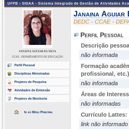
UFPB ›
SIGAA - Sistema Integrado de Gestão de Atividades Ac
Janaina Aguiar 
DEDC - CCAE - D
Perfil Pessoal
Descrição pessoa
JANAINA AGUIAR DA SILVA
não informada
CCAE - DEPARTAMENTO DE EDUCAÇÃO
Formação acadêmi
Perfil Pessoal
profissional, etc.
Disciplinas Ministradas
Projetos de Pesquisa
não informada
Atividades de Extensão
Áreas de Interes
Projetos de Monitoria
não informadas
Ir ao Menu Principal
Currículo Lattes:
link não informado