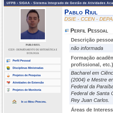
UFPB ›
SIGAA - Sistema Integrado de Gestão de Atividades Ac
Pablo Riul
DSIE - CCEN - DE
Perfil Pessoal
Descrição pessoa
PABLO RIUL
não informada
CCEN - DEPARTAMENTO DE SISTEMÁTICA E
ECOLOGIA
Formação acadêmi
Perfil Pessoal
profissional, etc.
Disciplinas Ministradas
Bacharel em Ciênci
Projetos de Pesquisa
(2004) e Mestre em
Atividades de Extensão
Federal da Paraíb
Projetos de Monitoria
Federal de Santa 
Rey Juan Carlos.
Ir ao Menu Principal
Áreas de Interes