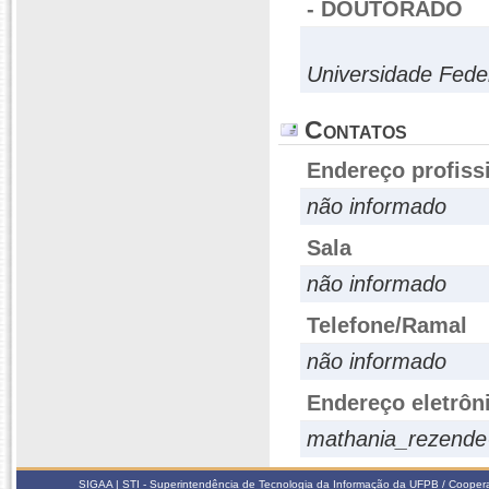
- DOUTORADO
Universidade Fede
Contatos
Endereço profiss
não informado
Sala
não informado
Telefone/Ramal
não informado
Endereço eletrôn
mathania_rezend
SIGAA | STI - Superintendência de Tecnologia da Informação da UFPB / Coope