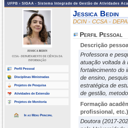
UFPB ›
SIGAA - Sistema Integrado de Gestão de Atividades Ac
Jessica Bedin
DCIN - CCSA - DE
Perfil Pessoal
Descrição pessoa
JESSICA BEDIN
Professora e pesq
CCSA - DEPARTAMENTO DE CIÊNCIA DA
INFORMAÇÃO
atuação voltada à 
Perfil Pessoal
fortalecimento do 
de ensino, pesquis
Disciplinas Ministradas
estratégica de est
Projetos de Pesquisa
de gestão, metodol
Atividades de Extensão
Projetos de Monitoria
Formação acadêmi
profissional, etc.
Ir ao Menu Principal
Doutora (2017-202