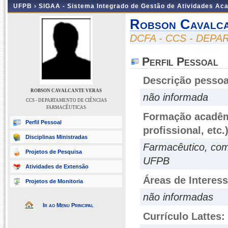
UFPB ›
SIGAA - Sistema Integrado de Gestão de Atividades Ac
Robson Cavalca
DCFA - CCS - DEP
Perfil Pessoal
Descrição pessoa
ROBSON CAVALCANTE VERAS
não informada
CCS - DEPARTAMENTO DE CIÊNCIAS
FARMACÊUTICAS
Formação acadêmi
Perfil Pessoal
profissional, etc.
Disciplinas Ministradas
Farmacêutico, com
Projetos de Pesquisa
UFPB
Atividades de Extensão
Áreas de Interes
Projetos de Monitoria
não informadas
Ir ao Menu Principal
Currículo Lattes: