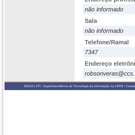
não informado
Sala
não informado
Telefone/Ramal
7347
Endereço eletrôn
robsonveras@ccs.
SIGAA | STI - Superintendência de Tecnologia da Informação da UFPB / Coope