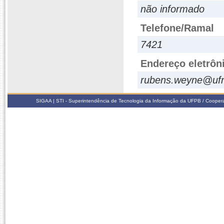
não informado
Telefone/Ramal
7421
Endereço eletrôn
rubens.weyne@ufr
SIGAA | STI - Superintendência de Tecnologia da Informação da UFPB / Coope