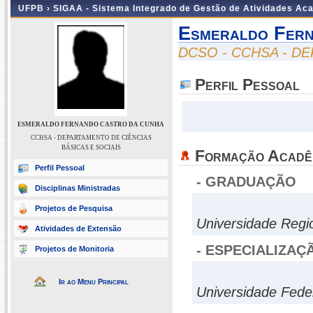
UFPB ›
SIGAA - Sistema Integrado de Gestão de Atividades Ac
Esmeraldo Fer
DCSO - CCHSA - D
Perfil Pessoal
ESMERALDO FERNANDO CASTRO DA CUNHA
CCHSA - DEPARTAMENTO DE CIÊNCIAS
BÁSICAS E SOCIAIS
Formação Acadê
Perfil Pessoal
- GRADUAÇÃO
Disciplinas Ministradas
Projetos de Pesquisa
Universidade Regi
Atividades de Extensão
- ESPECIALIZAÇ
Projetos de Monitoria
Ir ao Menu Principal
Universidade Fede