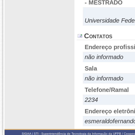
- MESTRADO
Universidade Fede
Contatos
Endereço profiss
não informado
Sala
não informado
Telefone/Ramal
2234
Endereço eletrôn
esmeraldofernan
SIGAA | STI - Superintendência de Tecnologia da Informação da UFPB / Coope