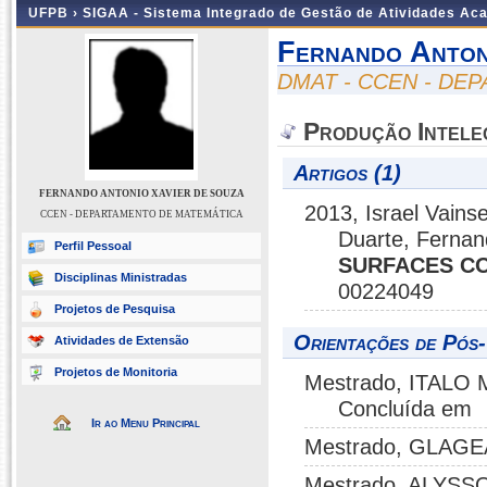
UFPB ›
SIGAA - Sistema Integrado de Gestão de Atividades Ac
Fernando Anton
DMAT - CCEN - DE
Produção Intele
Artigos (1)
FERNANDO ANTONIO XAVIER DE SOUZA
2013, Israel Vains
CCEN - DEPARTAMENTO DE MATEMÁTICA
Duarte, Fernan
Perfil Pessoal
SURFACES CO
Disciplinas Ministradas
00224049
Projetos de Pesquisa
Orientações de Pós
Atividades de Extensão
Projetos de Monitoria
Mestrado, ITALO
Concluída em
Ir ao Menu Principal
Mestrado, GLAGEA
Mestrado, ALYSSO