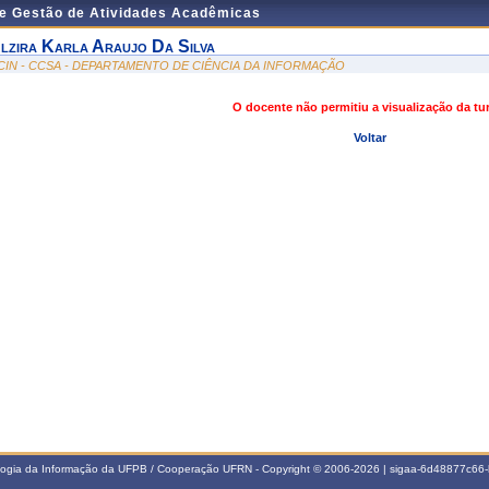
de Gestão de Atividades Acadêmicas
lzira Karla Araujo Da Silva
CIN - CCSA - DEPARTAMENTO DE CIÊNCIA DA INFORMAÇÃO
O docente não permitiu a visualização da t
Voltar
ologia da Informação da UFPB / Cooperação UFRN - Copyright © 2006-2026 | sigaa-6d48877c6