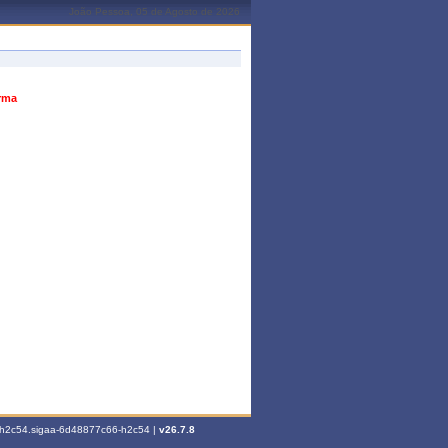
João Pessoa, 05 de Agosto de 2026
urma
6-h2c54.sigaa-6d48877c66-h2c54 |
v26.7.8