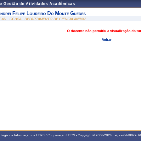
de Gestão de Atividades Acadêmicas
ndrei Felipe Loureiro Do Monte Guedes
CAN - CCHSA - DEPARTAMENTO DE CIÊNCIA ANIMAL
O docente não permitiu a visualização da t
Voltar
nologia da Informação da UFPB / Cooperação UFRN - Copyright © 2006-2026 | sigaa-6d48877c66