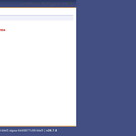
João Pessoa, 08 de Agosto de 2026
urma
-blst5.sigaa-6d48877c66-blst5 |
v26.7.8