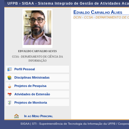
UFPB ›
SIGAA - Sistema Integrado de Gestão de Atividades Ac
Edvaldo Carvalho Alves
DCIN - CCSA - DEPARTAMENTO DE 
EDVALDO CARVALHO ALVES
CCSA - DEPARTAMENTO DE CIÊNCIA DA
INFORMAÇÃO
Perfil Pessoal
Disciplinas Ministradas
Projetos de Pesquisa
Atividades de Extensão
Projetos de Monitoria
Ir ao Menu Principal
SIGAA | STI - Superintendência de Tecnologia da Informação da UFPB / Coope