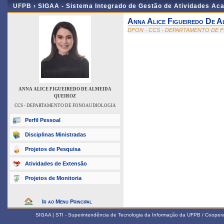
UFPB ›
SIGAA - Sistema Integrado de Gestão de Atividades Ac
Anna Alice Figueiredo De A
DFON - CCS - DEPARTAMENTO DE
ANNA ALICE FIGUEIREDO DE ALMEIDA
QUEIROZ
CCS - DEPARTAMENTO DE FONOAUDIOLOGIA
Perfil Pessoal
Disciplinas Ministradas
Projetos de Pesquisa
Atividades de Extensão
Projetos de Monitoria
Ir ao Menu Principal
SIGAA | STI - Superintendência de Tecnologia da Informação da UFPB / Coope