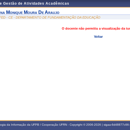
de Gestão de Atividades Acadêmicas
na Monique Moura De Araujo
FED - CE - DEPARTAMENTO DE FUNDAMENTAÇÃO DA EDUCAÇÃO
O docente não permitiu a visualização da t
Voltar
ologia da Informação da UFPB / Cooperação UFRN - Copyright © 2006-2026 | sigaa-6d48877c6