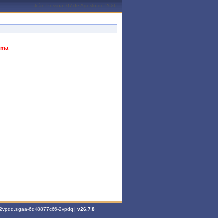
João Pessoa, 07 de Agosto de 2026
urma
6-2vpdq.sigaa-6d48877c66-2vpdq |
v26.7.8