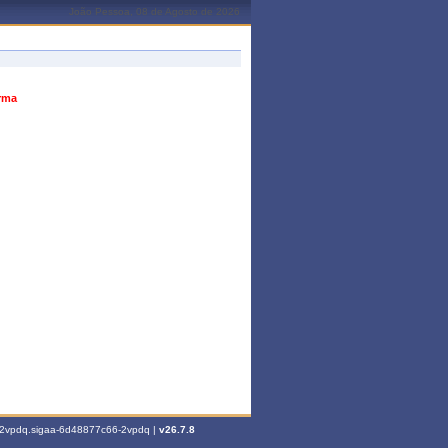
João Pessoa, 08 de Agosto de 2026
urma
6-2vpdq.sigaa-6d48877c66-2vpdq |
v26.7.8