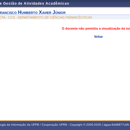
de Gestão de Atividades Acadêmicas
rancisco Humberto Xavier Júnior
CFA - CCS - DEPARTAMENTO DE CIÊNCIAS FARMACÊUTICAS
O docente não permitiu a visualização da t
Voltar
ologia da Informação da UFPB / Cooperação UFRN - Copyright © 2006-2026 | sigaa-6d48877c6