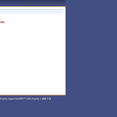
João Pessoa, 06 de Agosto de 2026
urma
6-2vpdq.sigaa-6d48877c66-2vpdq |
v26.7.8