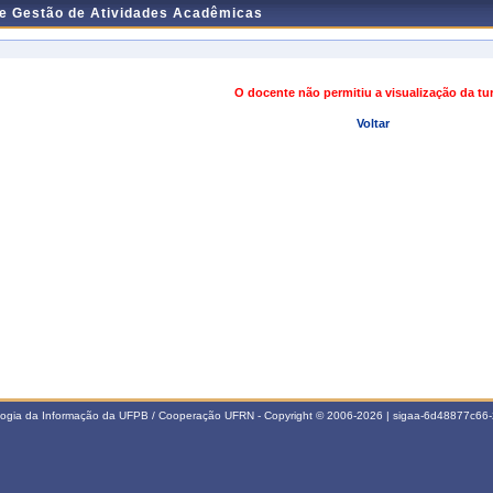
de Gestão de Atividades Acadêmicas
O docente não permitiu a visualização da t
Voltar
ologia da Informação da UFPB / Cooperação UFRN - Copyright © 2006-2026 | sigaa-6d48877c6