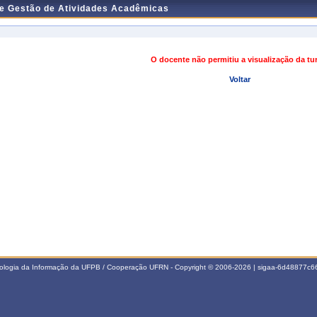
de Gestão de Atividades Acadêmicas
O docente não permitiu a visualização da t
Voltar
nologia da Informação da UFPB / Cooperação UFRN - Copyright © 2006-2026 | sigaa-6d48877c66