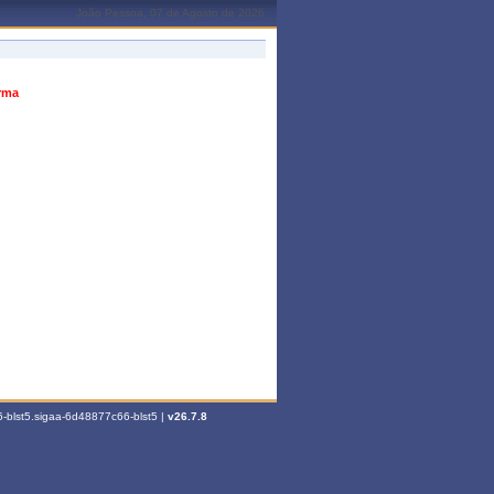
João Pessoa, 07 de Agosto de 2026
urma
-blst5.sigaa-6d48877c66-blst5 |
v26.7.8