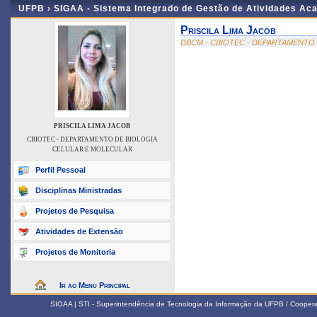
UFPB ›
SIGAA - Sistema Integrado de Gestão de Atividades Ac
Priscila Lima Jacob
DBCM - CBIOTEC - DEPARTAMENTO
PRISCILA LIMA JACOB
CBIOTEC - DEPARTAMENTO DE BIOLOGIA
CELULAR E MOLECULAR
Perfil Pessoal
Disciplinas Ministradas
Projetos de Pesquisa
Atividades de Extensão
Projetos de Monitoria
Ir ao Menu Principal
SIGAA | STI - Superintendência de Tecnologia da Informação da UFPB / Coope