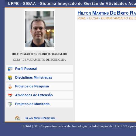
UFPB ›
SIGAA - Sistema Integrado de Gestão de Atividades Ac
Hilton Martins De Brito R
PSAE - CCSA - DEPARTAMENTO DE
HILTON MARTINS DE BRITO RAMALHO
CCSA - DEPARTAMENTO DE ECONOMIA
Perfil Pessoal
Disciplinas Ministradas
Projetos de Pesquisa
Atividades de Extensão
Projetos de Monitoria
Ir ao Menu Principal
SIGAA | STI - Superintendência de Tecnologia da Informação da UFPB / Coope