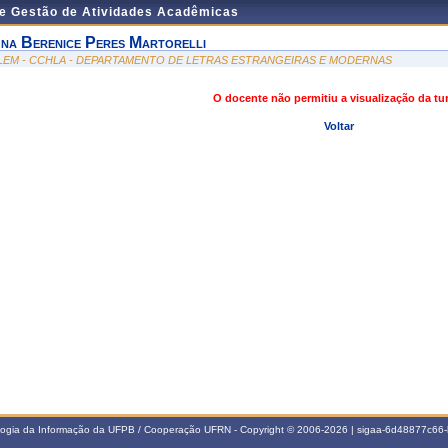
de Gestão de Atividades Acadêmicas
na Berenice Peres Martorelli
LEM - CCHLA - DEPARTAMENTO DE LETRAS ESTRANGEIRAS E MODERNAS
O docente não permitiu a visualização da t
Voltar
ologia da Informação da UFPB / Cooperação UFRN - Copyright © 2006-2026 | sigaa-6d48877c6