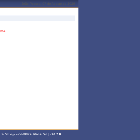
João Pessoa, 07 de Agosto de 2026
urma
6-h2c54.sigaa-6d48877c66-h2c54 |
v26.7.8