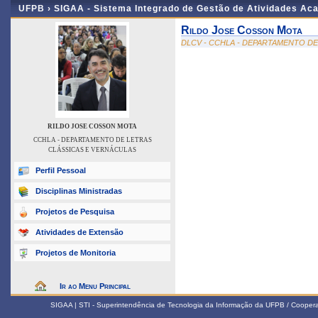
UFPB ›
SIGAA - Sistema Integrado de Gestão de Atividades Ac
Rildo Jose Cosson Mota
DLCV - CCHLA - DEPARTAMENTO D
RILDO JOSE COSSON MOTA
CCHLA - DEPARTAMENTO DE LETRAS
CLÁSSICAS E VERNÁCULAS
Perfil Pessoal
Disciplinas Ministradas
Projetos de Pesquisa
Atividades de Extensão
Projetos de Monitoria
Ir ao Menu Principal
SIGAA | STI - Superintendência de Tecnologia da Informação da UFPB / Coope