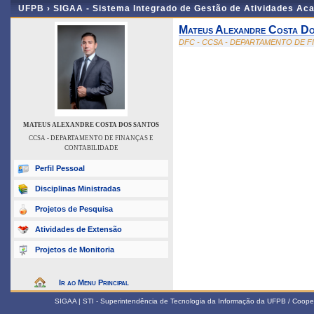
UFPB ›
SIGAA - Sistema Integrado de Gestão de Atividades Ac
Mateus Alexandre Costa D
DFC - CCSA - DEPARTAMENTO DE F
MATEUS ALEXANDRE COSTA DOS SANTOS
CCSA - DEPARTAMENTO DE FINANÇAS E
CONTABILIDADE
Perfil Pessoal
Disciplinas Ministradas
Projetos de Pesquisa
Atividades de Extensão
Projetos de Monitoria
Ir ao Menu Principal
SIGAA | STI - Superintendência de Tecnologia da Informação da UFPB / Coope