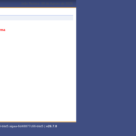
João Pessoa, 06 de Agosto de 2026
urma
-blst5.sigaa-6d48877c66-blst5 |
v26.7.8