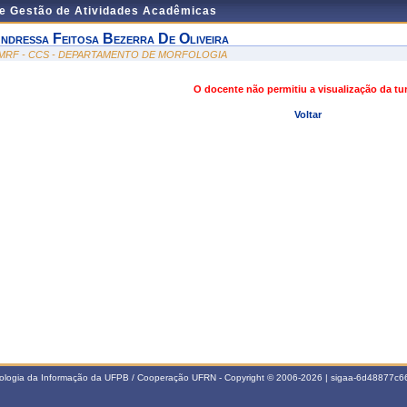
de Gestão de Atividades Acadêmicas
ndressa Feitosa Bezerra De Oliveira
MRF - CCS - DEPARTAMENTO DE MORFOLOGIA
O docente não permitiu a visualização da t
Voltar
nologia da Informação da UFPB / Cooperação UFRN - Copyright © 2006-2026 | sigaa-6d48877c66