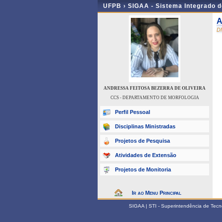
UFPB ›
SIGAA - Sistema Integrado 
A
D
ANDRESSA FEITOSA BEZERRA DE OLIVEIRA
CCS - DEPARTAMENTO DE MORFOLOGIA
Perfil Pessoal
Disciplinas Ministradas
Projetos de Pesquisa
Atividades de Extensão
Projetos de Monitoria
Ir ao Menu Principal
SIGAA | STI - Superintendência de Tec