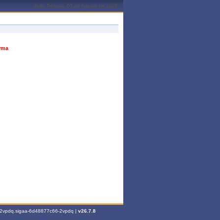
João Pessoa, 07 de Agosto de 2026
urma
6-2vpdq.sigaa-6d48877c66-2vpdq |
v26.7.8