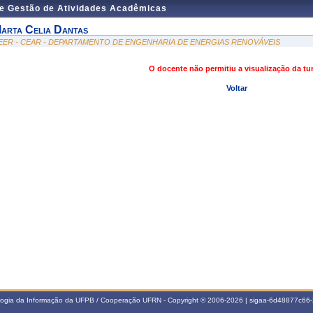
de Gestão de Atividades Acadêmicas
arta Celia Dantas
EER - CEAR - DEPARTAMENTO DE ENGENHARIA DE ENERGIAS RENOVÁVEIS
O docente não permitiu a visualização da t
Voltar
ologia da Informação da UFPB / Cooperação UFRN - Copyright © 2006-2026 | sigaa-6d48877c6