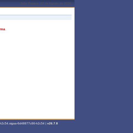
João Pessoa, 07 de Agosto de 2026
urma
6-h2c54.sigaa-6d48877c66-h2c54 |
v26.7.8