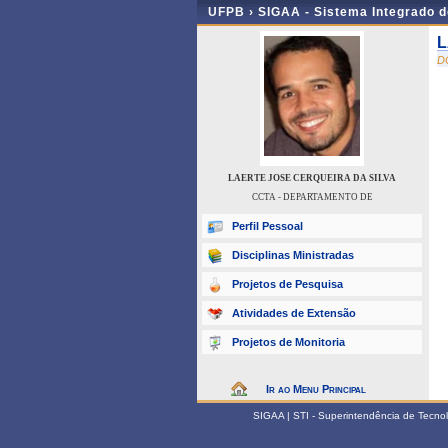
UFPB ›
SIGAA - Sistema Integrado 
L
D
LAERTE JOSE CERQUEIRA DA SILVA
CCTA - DEPARTAMENTO DE
Perfil Pessoal
Disciplinas Ministradas
Projetos de Pesquisa
Atividades de Extensão
Projetos de Monitoria
Ir ao Menu Principal
SIGAA | STI - Superintendência de Tecn