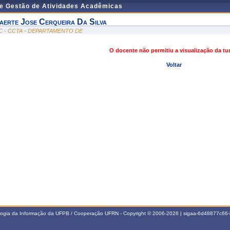
de Gestão de Atividades Acadêmicas
aerte Jose Cerqueira Da Silva
C - CCTA - DEPARTAMENTO DE
O docente não permitiu a visualização da t
Voltar
ologia da Informação da UFPB / Cooperação UFRN - Copyright © 2006-2026 | sigaa-6d48877c6