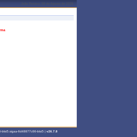
João Pessoa, 06 de Agosto de 2026
urma
-blst5.sigaa-6d48877c66-blst5 |
v26.7.8