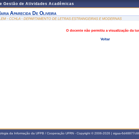
de Gestão de Atividades Acadêmicas
aria Aparecida De Oliveira
LEM - CCHLA - DEPARTAMENTO DE LETRAS ESTRANGEIRAS E MODERNAS
O docente não permitiu a visualização da t
Voltar
nologia da Informação da UFPB / Cooperação UFRN - Copyright © 2006-2026 | sigaa-6d48877c66