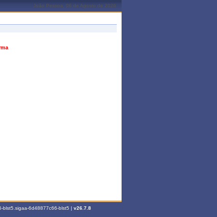
João Pessoa, 06 de Agosto de 2026
urma
-blst5.sigaa-6d48877c66-blst5 |
v26.7.8