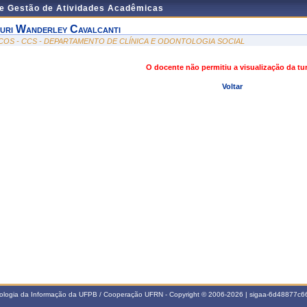
de Gestão de Atividades Acadêmicas
uri Wanderley Cavalcanti
COS - CCS - DEPARTAMENTO DE CLÍNICA E ODONTOLOGIA SOCIAL
O docente não permitiu a visualização da t
Voltar
nologia da Informação da UFPB / Cooperação UFRN - Copyright © 2006-2026 | sigaa-6d48877c66