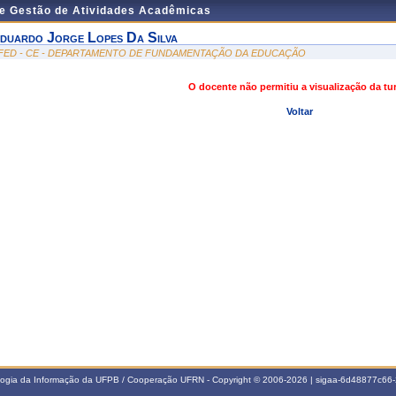
de Gestão de Atividades Acadêmicas
duardo Jorge Lopes Da Silva
FED - CE - DEPARTAMENTO DE FUNDAMENTAÇÃO DA EDUCAÇÃO
O docente não permitiu a visualização da t
Voltar
ologia da Informação da UFPB / Cooperação UFRN - Copyright © 2006-2026 | sigaa-6d48877c6