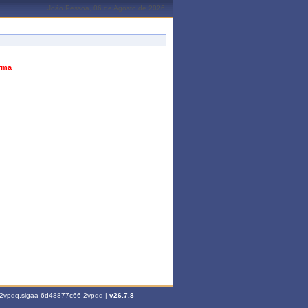
João Pessoa, 06 de Agosto de 2026
urma
6-2vpdq.sigaa-6d48877c66-2vpdq |
v26.7.8