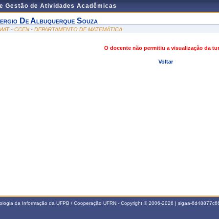
de Gestão de Atividades Acadêmicas
ergio De Albuquerque Souza
MAT - CCEN - DEPARTAMENTO DE MATEMÁTICA
O docente não permitiu a visualização da t
Voltar
nologia da Informação da UFPB / Cooperação UFRN - Copyright © 2006-2026 | sigaa-6d48877c66