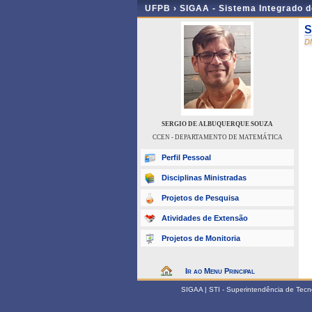
UFPB ›
SIGAA - Sistema Integrado 
S
D
SERGIO DE ALBUQUERQUE SOUZA
CCEN - DEPARTAMENTO DE MATEMÁTICA
Perfil Pessoal
Disciplinas Ministradas
Projetos de Pesquisa
Atividades de Extensão
Projetos de Monitoria
Ir ao Menu Principal
SIGAA | STI - Superintendência de Tec