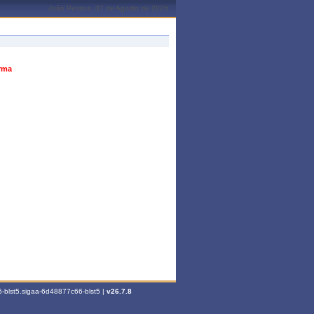
João Pessoa, 07 de Agosto de 2026
urma
-blst5.sigaa-6d48877c66-blst5 |
v26.7.8