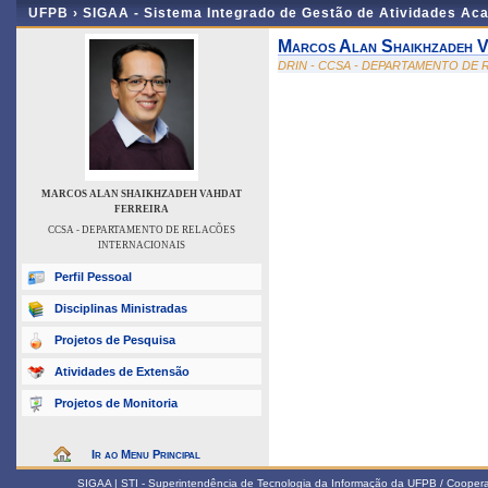
UFPB ›
SIGAA - Sistema Integrado de Gestão de Atividades Ac
Marcos Alan Shaikhzadeh V
DRIN - CCSA - DEPARTAMENTO DE
MARCOS ALAN SHAIKHZADEH VAHDAT
FERREIRA
CCSA - DEPARTAMENTO DE RELACÕES
INTERNACIONAIS
Perfil Pessoal
Disciplinas Ministradas
Projetos de Pesquisa
Atividades de Extensão
Projetos de Monitoria
Ir ao Menu Principal
SIGAA | STI - Superintendência de Tecnologia da Informação da UFPB / Coope