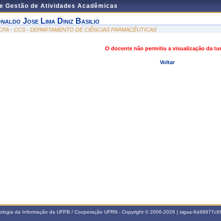
de Gestão de Atividades Acadêmicas
onaldo Jose Lima Diniz Basilio
CFA - CCS - DEPARTAMENTO DE CIÊNCIAS FARMACÊUTICAS
O docente não permitiu a visualização da t
Voltar
nologia da Informação da UFPB / Cooperação UFRN - Copyright © 2006-2026 | sigaa-6d48877c66