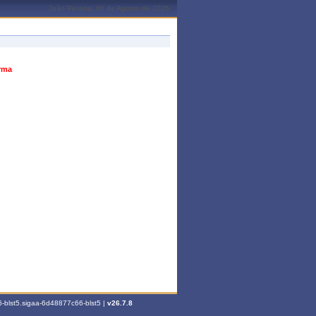
João Pessoa, 06 de Agosto de 2026
urma
-blst5.sigaa-6d48877c66-blst5 |
v26.7.8