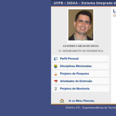
UFPB ›
SIGAA - Sistema Integrado 
L
D
LEANDRO CARLOS DE SOUZA
CI - DEPARTAMENTO DE INFORMÁTICA
Perfil Pessoal
Disciplinas Ministradas
Projetos de Pesquisa
Atividades de Extensão
Projetos de Monitoria
Ir ao Menu Principal
SIGAA | STI - Superintendência de Tecn