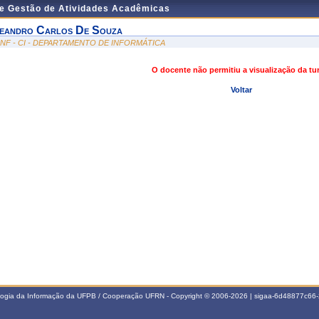
de Gestão de Atividades Acadêmicas
eandro Carlos De Souza
INF - CI - DEPARTAMENTO DE INFORMÁTICA
O docente não permitiu a visualização da t
Voltar
ologia da Informação da UFPB / Cooperação UFRN - Copyright © 2006-2026 | sigaa-6d48877c6