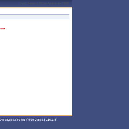
João Pessoa, 06 de Agosto de 2026
urma
6-2vpdq.sigaa-6d48877c66-2vpdq |
v26.7.8