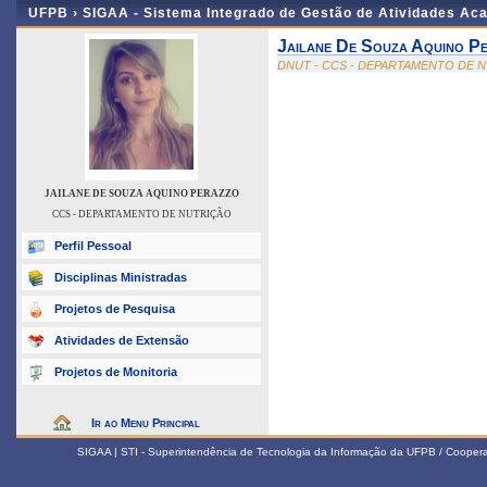
UFPB ›
SIGAA - Sistema Integrado de Gestão de Atividades Ac
Jailane De Souza Aquino P
DNUT - CCS - DEPARTAMENTO DE 
JAILANE DE SOUZA AQUINO PERAZZO
CCS - DEPARTAMENTO DE NUTRIÇÃO
Perfil Pessoal
Disciplinas Ministradas
Projetos de Pesquisa
Atividades de Extensão
Projetos de Monitoria
Ir ao Menu Principal
SIGAA | STI - Superintendência de Tecnologia da Informação da UFPB / Coope