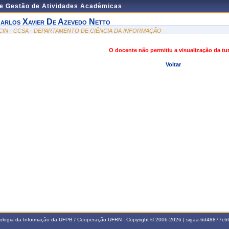
de Gestão de Atividades Acadêmicas
arlos Xavier De Azevedo Netto
CIN - CCSA - DEPARTAMENTO DE CIÊNCIA DA INFORMAÇÃO
O docente não permitiu a visualização da t
Voltar
nologia da Informação da UFPB / Cooperação UFRN - Copyright © 2006-2026 | sigaa-6d48877c66