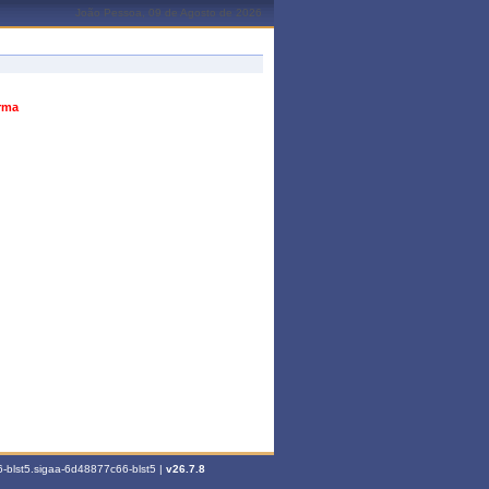
João Pessoa, 09 de Agosto de 2026
urma
-blst5.sigaa-6d48877c66-blst5 |
v26.7.8