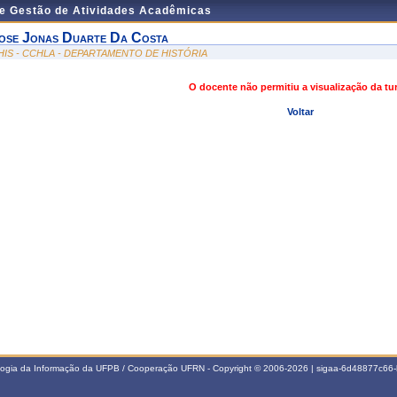
de Gestão de Atividades Acadêmicas
ose Jonas Duarte Da Costa
HIS - CCHLA - DEPARTAMENTO DE HISTÓRIA
O docente não permitiu a visualização da t
Voltar
ologia da Informação da UFPB / Cooperação UFRN - Copyright © 2006-2026 | sigaa-6d48877c6