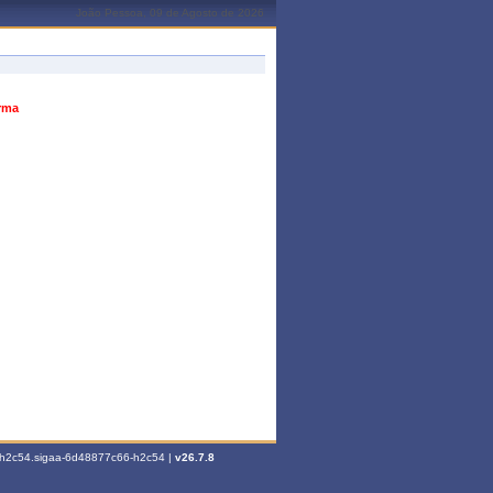
João Pessoa, 09 de Agosto de 2026
urma
6-h2c54.sigaa-6d48877c66-h2c54 |
v26.7.8