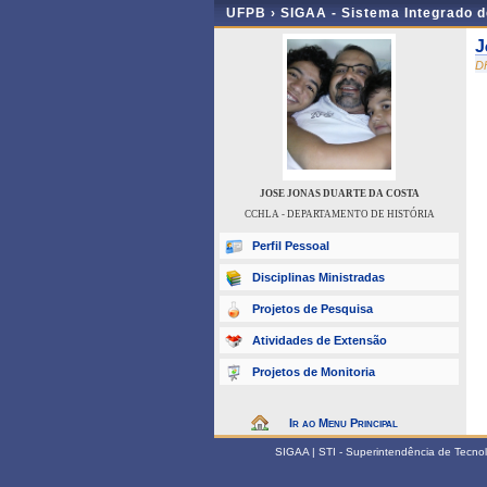
UFPB ›
SIGAA - Sistema Integrado 
J
D
JOSE JONAS DUARTE DA COSTA
CCHLA - DEPARTAMENTO DE HISTÓRIA
Perfil Pessoal
Disciplinas Ministradas
Projetos de Pesquisa
Atividades de Extensão
Projetos de Monitoria
Ir ao Menu Principal
SIGAA | STI - Superintendência de Tecn