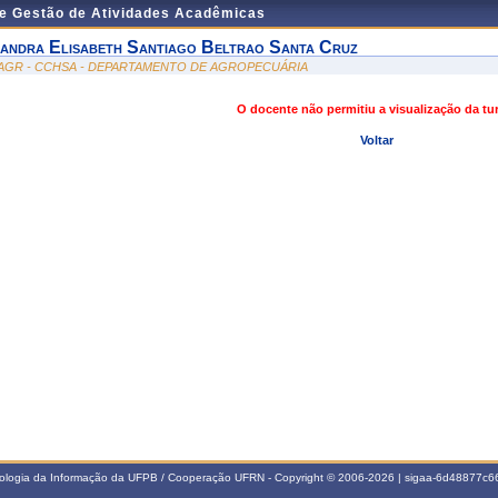
de Gestão de Atividades Acadêmicas
andra Elisabeth Santiago Beltrao Santa Cruz
AGR - CCHSA - DEPARTAMENTO DE AGROPECUÁRIA
O docente não permitiu a visualização da t
Voltar
nologia da Informação da UFPB / Cooperação UFRN - Copyright © 2006-2026 | sigaa-6d48877c66