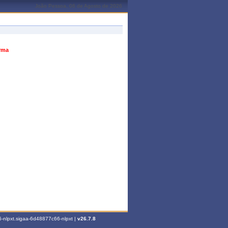
João Pessoa, 06 de Agosto de 2026
urma
-nlpxt.sigaa-6d48877c66-nlpxt |
v26.7.8