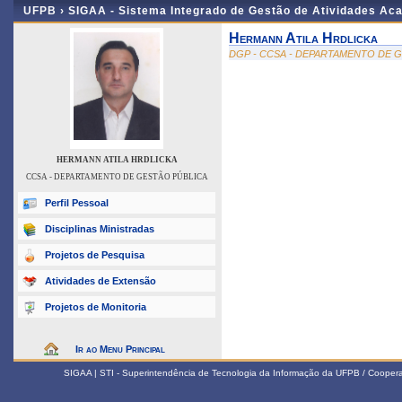
UFPB ›
SIGAA - Sistema Integrado de Gestão de Atividades Ac
Hermann Atila Hrdlicka
DGP - CCSA - DEPARTAMENTO DE 
HERMANN ATILA HRDLICKA
CCSA - DEPARTAMENTO DE GESTÃO PÚBLICA
Perfil Pessoal
Disciplinas Ministradas
Projetos de Pesquisa
Atividades de Extensão
Projetos de Monitoria
Ir ao Menu Principal
SIGAA | STI - Superintendência de Tecnologia da Informação da UFPB / Coope