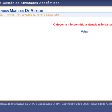
de Gestão de Atividades Acadêmicas
evuks Matheus De Araujo
SAE - CCSA - DEPARTAMENTO DE ECONOMIA
O docente não permitiu a visualização da t
Voltar
nologia da Informação da UFPB / Cooperação UFRN - Copyright © 2006-2026 | sigaa-6d48877c66