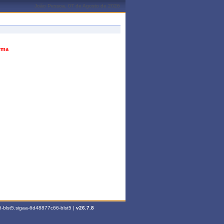
João Pessoa, 07 de Agosto de 2026
urma
-blst5.sigaa-6d48877c66-blst5 |
v26.7.8