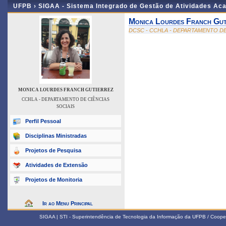
UFPB ›
SIGAA - Sistema Integrado de Gestão de Atividades Ac
Monica Lourdes Franch Gut
DCSC - CCHLA - DEPARTAMENTO DE
MONICA LOURDES FRANCH GUTIERREZ
CCHLA - DEPARTAMENTO DE CIÊNCIAS
SOCIAIS
Perfil Pessoal
Disciplinas Ministradas
Projetos de Pesquisa
Atividades de Extensão
Projetos de Monitoria
Ir ao Menu Principal
SIGAA | STI - Superintendência de Tecnologia da Informação da UFPB / Coope