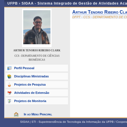
UFPB ›
SIGAA - Sistema Integrado de Gestão de Atividades Ac
Arthur Tenorio Ribeiro Cl
DFPT - CCS - DEPARTAMENTO DE C
ARTHUR TENORIO RIBEIRO CLARK
CCS - DEPARTAMENTO DE CIÊNCIAS
BIOMÉDICAS
Perfil Pessoal
Disciplinas Ministradas
Projetos de Pesquisa
Atividades de Extensão
Projetos de Monitoria
Ir ao Menu Principal
SIGAA | STI - Superintendência de Tecnologia da Informação da UFPB / Coope